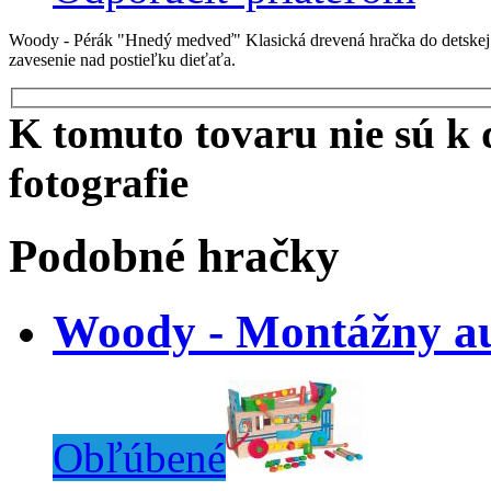
Woody - Pérák "Hnedý medveď" Klasická drevená hračka do detskej i
zavesenie nad postieľku dieťaťa.
K tomuto tovaru nie sú k d
fotografie
Podobné hračky
Woody - Montážny a
Obľúbené