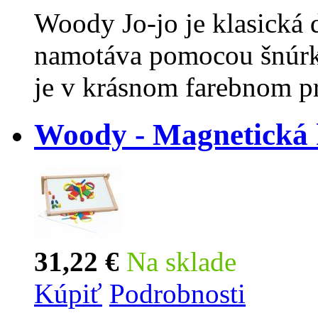
Woody Jo-jo je klasická 
namotáva pomocou šnúrky
je v krásnom farebnom p
Woody - Magnetická k
31,22 €
Na sklade
Kúpiť
Podrobnosti