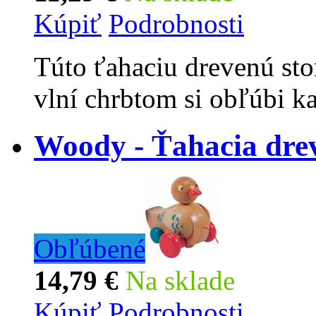
Kúpiť
Podrobnosti
Túto ťahaciu drevenú sto
vlní chrbtom si obľúbi ka
Woody - Ťahacia dre
Obľúbené
14,79 €
Na sklade
Kúpiť
Podrobnosti