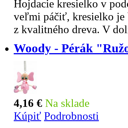
Hojdacie kresielko v pod
veľmi páčiť, kresielko je
z kvalitného dreva. V do
Woody - Pérák "Ružo
4,16 €
Na sklade
Kúpiť
Podrobnosti