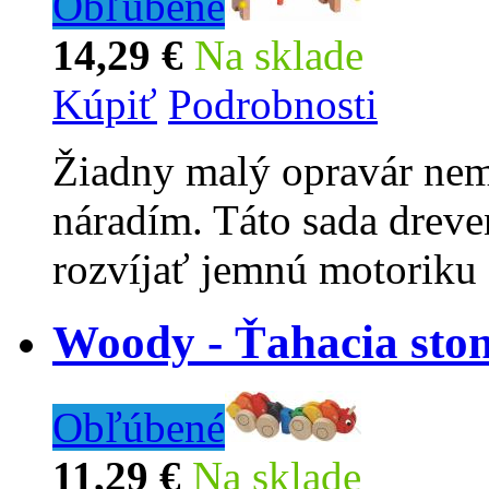
Obľúbené
14,29 €
Na sklade
Kúpiť
Podrobnosti
Žiadny malý opravár nem
náradím. Táto sada drev
rozvíjať jemnú motoriku
Woody - Ťahacia sto
Obľúbené
11,29 €
Na sklade