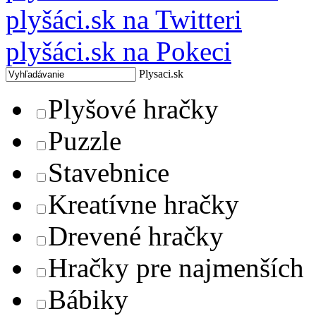
plyšáci.sk na Twitteri
plyšáci.sk na Pokeci
Plysaci.sk
Plyšové hračky
Puzzle
Stavebnice
Kreatívne hračky
Drevené hračky
Hračky pre najmenších
Bábiky