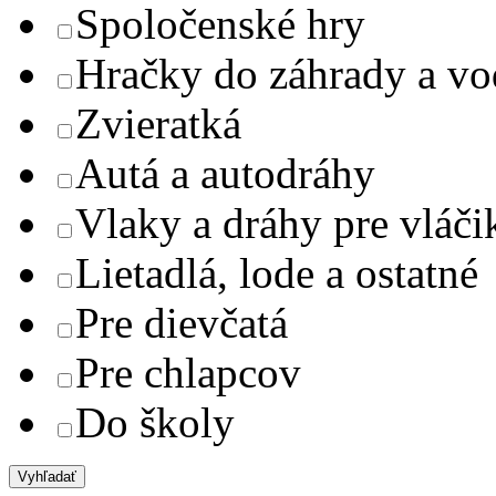
Spoločenské hry
Hračky do záhrady a v
Zvieratká
Autá a autodráhy
Vlaky a dráhy pre vláči
Lietadlá, lode a ostatné
Pre dievčatá
Pre chlapcov
Do školy