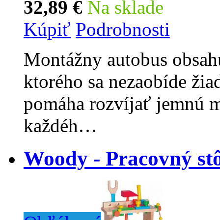
32,89 €
Na sklade
Kúpiť
Podrobnosti
Montážny autobus obsahu
ktorého sa nezaobíde žia
pomáha rozvíjať jemnú m
každéh…
Woody - Pracovný stô