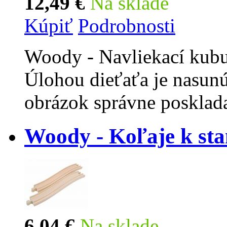
12,49 €
Na sklade
Kúpiť
Podrobnosti
Woody - Navliekací kubus
Úlohou dieťaťa je nasunú
obrázok správne posklad
Woody - Koľaje k sta
6,04 €
Na sklade