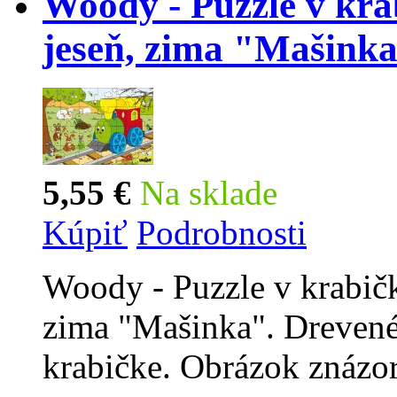
Woody - Puzzle v krabi
jeseň, zima "Mašink
5,55 €
Na sklade
Kúpiť
Podrobnosti
Woody - Puzzle v krabičke
zima "Mašinka". Drevené
krabičke. Obrázok znáz