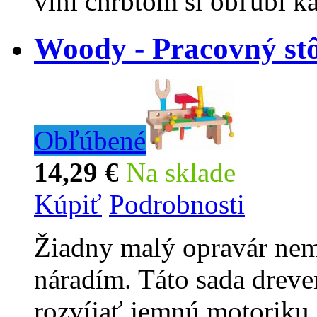
vlní chrbtom si obľúbi ka
Woody - Pracovný stô
Obľúbené
14,29 €
Na sklade
Kúpiť
Podrobnosti
Žiadny malý opravár nem
náradím. Táto sada drev
rozvíjať jemnú motoriku