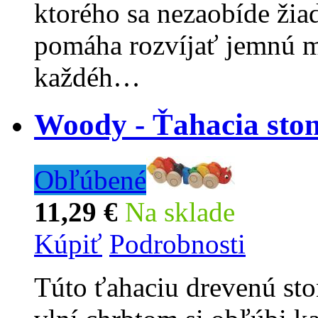
ktorého sa nezaobíde žia
pomáha rozvíjať jemnú m
každéh…
Woody - Ťahacia sto
Obľúbené
11,29 €
Na sklade
Kúpiť
Podrobnosti
Túto ťahaciu drevenú sto