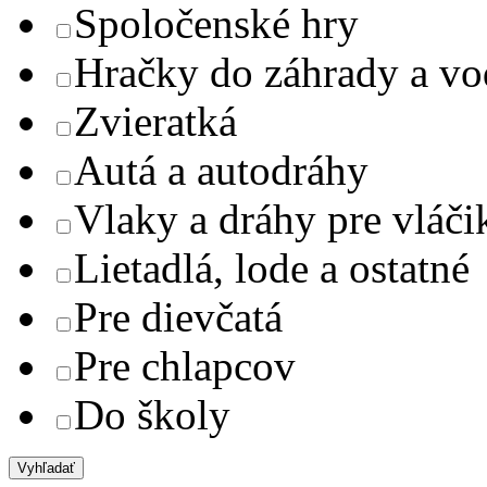
Spoločenské hry
Hračky do záhrady a v
Zvieratká
Autá a autodráhy
Vlaky a dráhy pre vláči
Lietadlá, lode a ostatné
Pre dievčatá
Pre chlapcov
Do školy