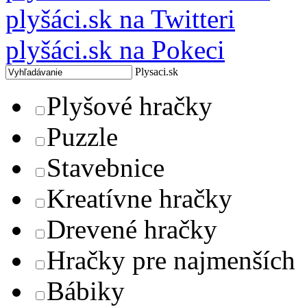
plyšáci.sk na Twitteri
plyšáci.sk na Pokeci
Plysaci.sk
Plyšové hračky
Puzzle
Stavebnice
Kreatívne hračky
Drevené hračky
Hračky pre najmenších
Bábiky