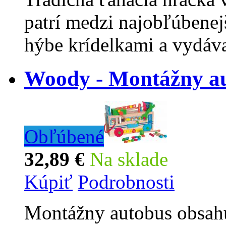
patrí medzi najobľúbenej
hýbe krídelkami a vydáv
Woody - Montážny a
Obľúbené
32,89 €
Na sklade
Kúpiť
Podrobnosti
Montážny autobus obsahu